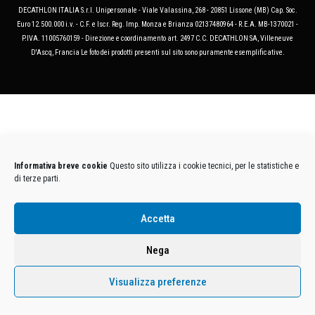
DECATHLON ITALIA S.r.l. Unipersonale - Viale Valassina, 268 - 20851 Lissone (MB) Cap. Soc.
Euro 12.500.000 i.v. - C.F. e Iscr. Reg. Imp. Monza e Brianza 02137480964 - R.E.A. MB-1370021 -
P.IVA. 11005760159 - Direzione e coordinamento art. 2497 C.C. DECATHLON SA, Villeneuve
D'Ascq, Francia Le foto dei prodotti presenti sul sito sono puramente esemplificative.
Informativa breve cookie
Questo sito utilizza i cookie tecnici, per le statistiche e
di terze parti.
Accetta
Nega
Visualizza preferenze