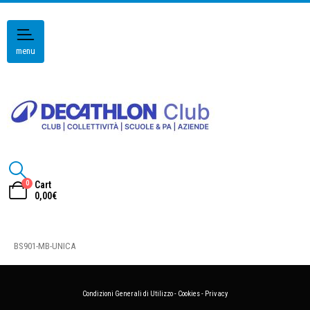
menu
0
Cart
0,00
€
BS901-MB-UNICA
Condizioni Generali di Utilizzo
-
Cookies
-
Privacy