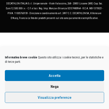
DECATHLON ITALIA S.r.l. Unipersonale - Viale Valassina, 268 - 20851 Lissone (MB) Cap. Soc.
Euro 12.500.000 i.v. - C.F. e Iscr. Reg. Imp. Monza e Brianza 02137480964 - R.E.A. MB-1370021 -
P.IVA. 11005760159 - Direzione e coordinamento art. 2497 C.C. DECATHLON SA, Villeneuve
D'Ascq, Francia Le foto dei prodotti presenti sul sito sono puramente esemplificative.
Informativa breve cookie
Questo sito utilizza i cookie tecnici, per le statistiche e
di terze parti.
Accetta
Nega
Visualizza preferenze