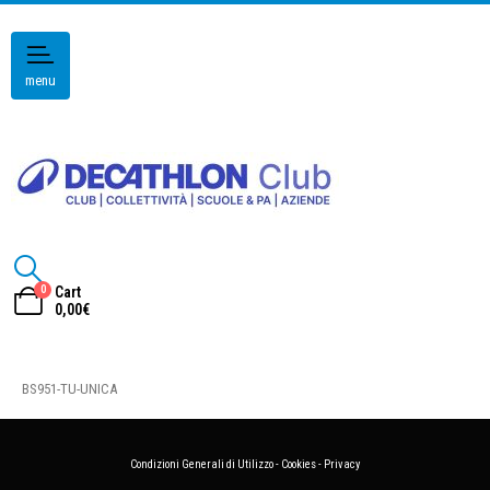
menu
0
Cart
0,00
€
BS951-TU-UNICA
Condizioni Generali di Utilizzo
-
Cookies
-
Privacy