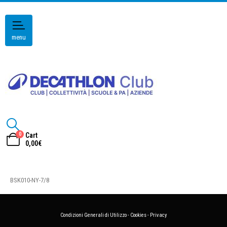
menu
0
Cart
0,00
€
BSK010-NY-7/8
Condizioni Generali di Utilizzo
-
Cookies
-
Privacy