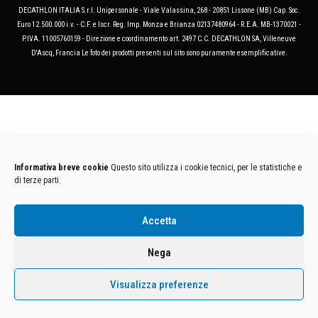
DECATHLON ITALIA S.r.l. Unipersonale - Viale Valassina, 268 - 20851 Lissone (MB) Cap. Soc.
Euro 12.500.000 i.v. - C.F. e Iscr. Reg. Imp. Monza e Brianza 02137480964 - R.E.A. MB-1370021 -
P.IVA. 11005760159 - Direzione e coordinamento art. 2497 C.C. DECATHLON SA, Villeneuve
D'Ascq, Francia Le foto dei prodotti presenti sul sito sono puramente esemplificative.
Informativa breve cookie
Questo sito utilizza i cookie tecnici, per le statistiche e
di terze parti.
Accetta
Nega
Visualizza preferenze