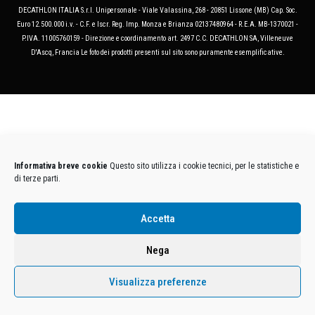
DECATHLON ITALIA S.r.l. Unipersonale - Viale Valassina, 268 - 20851 Lissone (MB) Cap. Soc.
Euro 12.500.000 i.v. - C.F. e Iscr. Reg. Imp. Monza e Brianza 02137480964 - R.E.A. MB-1370021 -
P.IVA. 11005760159 - Direzione e coordinamento art. 2497 C.C. DECATHLON SA, Villeneuve
D'Ascq, Francia Le foto dei prodotti presenti sul sito sono puramente esemplificative.
Informativa breve cookie
Questo sito utilizza i cookie tecnici, per le statistiche e
di terze parti.
Accetta
Nega
Visualizza preferenze