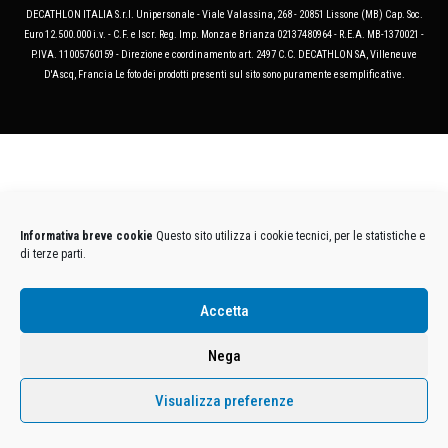
DECATHLON ITALIA S.r.l. Unipersonale - Viale Valassina, 268 - 20851 Lissone (MB) Cap. Soc.
Euro 12.500.000 i.v. - C.F. e Iscr. Reg. Imp. Monza e Brianza 02137480964 - R.E.A. MB-1370021 -
P.IVA. 11005760159 - Direzione e coordinamento art. 2497 C.C. DECATHLON SA, Villeneuve
D'Ascq, Francia Le foto dei prodotti presenti sul sito sono puramente esemplificative.
Informativa breve cookie
Questo sito utilizza i cookie tecnici, per le statistiche e
di terze parti.
Accetta
Nega
Visualizza preferenze