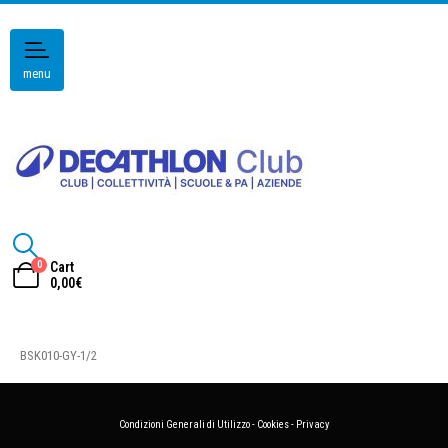
menu
0
Cart
0,00
€
BSK010-GY-1/2
Condizioni Generali di Utilizzo
-
Cookies
-
Privacy