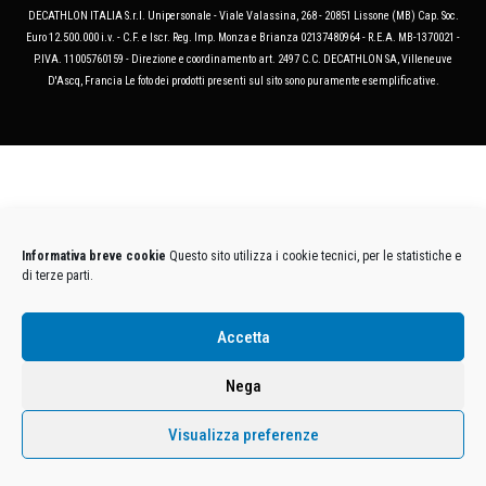
DECATHLON ITALIA S.r.l. Unipersonale - Viale Valassina, 268 - 20851 Lissone (MB) Cap. Soc.
Euro 12.500.000 i.v. - C.F. e Iscr. Reg. Imp. Monza e Brianza 02137480964 - R.E.A. MB-1370021 -
P.IVA. 11005760159 - Direzione e coordinamento art. 2497 C.C. DECATHLON SA, Villeneuve
D'Ascq, Francia Le foto dei prodotti presenti sul sito sono puramente esemplificative.
Informativa breve cookie
Questo sito utilizza i cookie tecnici, per le statistiche e
di terze parti.
Accetta
Nega
Visualizza preferenze