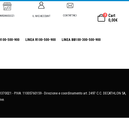
0
Cart
CONTATTACI
AREANEGOZI
IL MIO ACCOUNT
0,00
€
B100-500-900
LINEA R100-500-900
LINEA BB100-300-500-900
MB-1370021 - P.IVA. 11005760159 - Direzione e coordinamento art. 2497 C.C. DECATHLON SA,
ive.