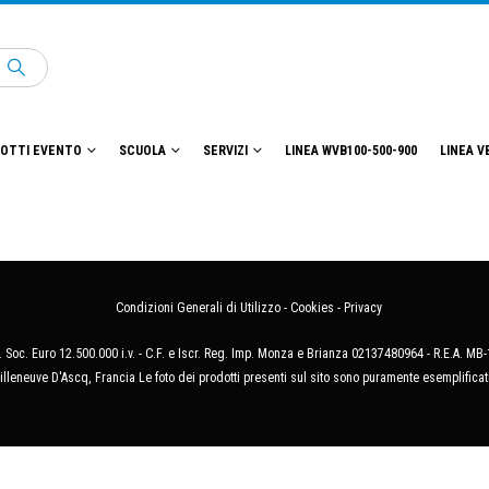
OTTI EVENTO
SCUOLA
SERVIZI
LINEA WVB100-500-900
LINEA V
Condizioni Generali di Utilizzo
-
Cookies
-
Privacy
 Soc. Euro 12.500.000 i.v. - C.F. e Iscr. Reg. Imp. Monza e Brianza 02137480964 - R.E.A. 
illeneuve D'Ascq, Francia Le foto dei prodotti presenti sul sito sono puramente esemplificat