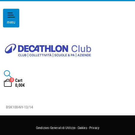
menu
0
Cart
0,00
€
BSK100-NY-13/14
Condizioni Generali di Utilizzo
-
Cookies
-
Privacy