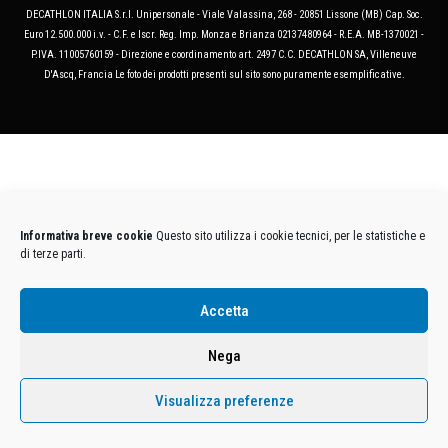
DECATHLON ITALIA S.r.l. Unipersonale - Viale Valassina, 268 - 20851 Lissone (MB) Cap. Soc.
Euro 12.500.000 i.v. - C.F. e Iscr. Reg. Imp. Monza e Brianza 02137480964 - R.E.A. MB-1370021 -
P.IVA. 11005760159 - Direzione e coordinamento art. 2497 C.C. DECATHLON SA, Villeneuve
D'Ascq, Francia Le foto dei prodotti presenti sul sito sono puramente esemplificative.
Informativa breve cookie
Questo sito utilizza i cookie tecnici, per le statistiche e
di terze parti.
Accetta
Nega
Visualizza preferenze