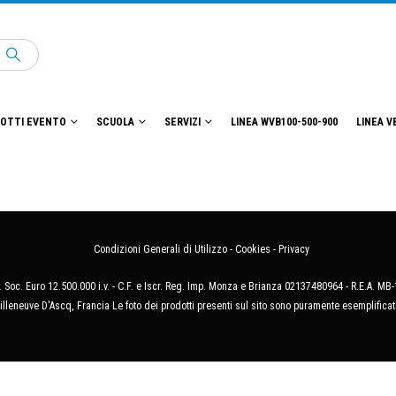
OTTI EVENTO
SCUOLA
SERVIZI
LINEA WVB100-500-900
LINEA V
Condizioni Generali di Utilizzo
-
Cookies
-
Privacy
 Soc. Euro 12.500.000 i.v. - C.F. e Iscr. Reg. Imp. Monza e Brianza 02137480964 - R.E.A. 
illeneuve D'Ascq, Francia Le foto dei prodotti presenti sul sito sono puramente esemplificat