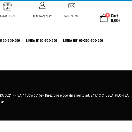
0
Cart
CONTATTACI
AREANEGOZI
IL MIO ACCOUNT
0,00
€
B100-500-900
LINEA R100-500-900
LINEA BB100-300-500-900
MB-1370021 - P.IVA. 11005760159 - Direzione e coordinamento art. 2497 C.C. DECATHLON SA,
ive.