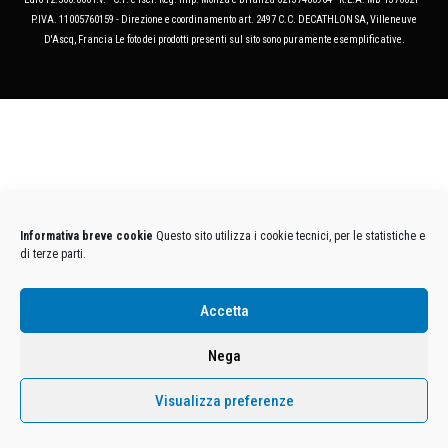
P.IVA. 11005760159 - Direzione e coordinamento art. 2497 C.C. DECATHLON SA, Villeneuve
D'Ascq, Francia Le foto dei prodotti presenti sul sito sono puramente esemplificative.
Informativa breve cookie
Questo sito utilizza i cookie tecnici, per le statistiche e
di terze parti.
Accetta
Nega
Visualizza preferenze