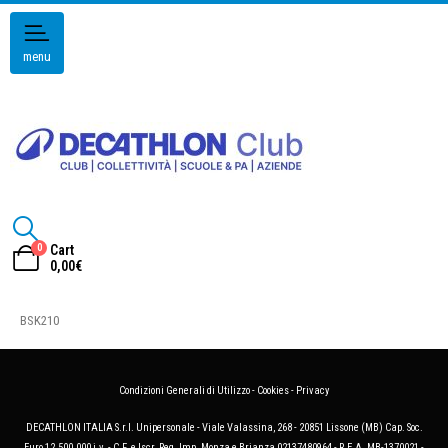
menu
0
Cart
0,00
€
BSK210
Condizioni Generali di Utilizzo
-
Cookies
-
Privacy
DECATHLON ITALIA S.r.l. Unipersonale - Viale Valassina, 268 - 20851 Lissone (MB) Cap. Soc.
Euro 12.500.000 i.v. - C.F. e Iscr. Reg. Imp. Monza e Brianza 02137480964 - R.E.A. MB-1370021 -