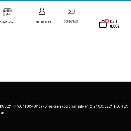
0
Cart
CONTATTACI
AREANEGOZI
IL MIO ACCOUNT
0,00
€
MB-1370021 - P.IVA. 11005760159 - Direzione e coordinamento art. 2497 C.C. DECATHLON SA,
ive.