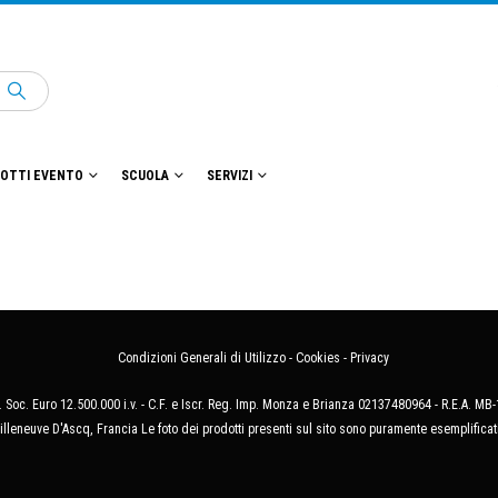
OTTI EVENTO
SCUOLA
SERVIZI
Condizioni Generali di Utilizzo
-
Cookies
-
Privacy
 Soc. Euro 12.500.000 i.v. - C.F. e Iscr. Reg. Imp. Monza e Brianza 02137480964 - R.E.A. 
illeneuve D'Ascq, Francia Le foto dei prodotti presenti sul sito sono puramente esemplificat