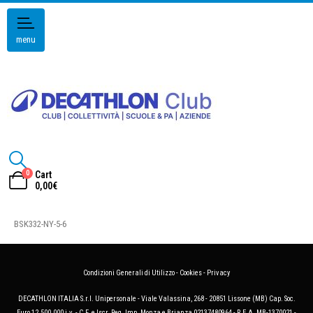
menu
0
Cart
0,00
€
BSK332-NY-5-6
Condizioni Generali di Utilizzo
-
Cookies
-
Privacy
DECATHLON ITALIA S.r.l. Unipersonale - Viale Valassina, 268 - 20851 Lissone (MB) Cap. Soc.
Euro 12.500.000 i.v. - C.F. e Iscr. Reg. Imp. Monza e Brianza 02137480964 - R.E.A. MB-1370021 -