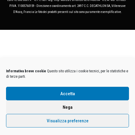
P.IVA. 11005760159 - Direzione e coordinamento art. 2497 C.C. DECATHLON SA, Villeneuve
D'Ascq, Francia Le foto dei prodotti presenti sul sito sono puramente esemplificative.
Informativa breve cookie
Questo sito utilizza i cookie tecnici, per le statistiche e
di terze parti.
Accetta
Nega
Visualizza preferenze