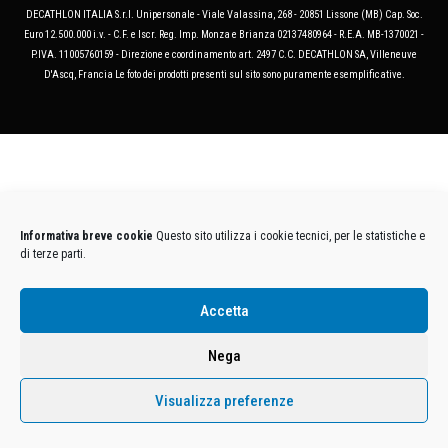
DECATHLON ITALIA S.r.l. Unipersonale - Viale Valassina, 268 - 20851 Lissone (MB) Cap. Soc.
Euro 12.500.000 i.v. - C.F. e Iscr. Reg. Imp. Monza e Brianza 02137480964 - R.E.A. MB-1370021 -
P.IVA. 11005760159 - Direzione e coordinamento art. 2497 C.C. DECATHLON SA, Villeneuve
D'Ascq, Francia Le foto dei prodotti presenti sul sito sono puramente esemplificative.
Informativa breve cookie
Questo sito utilizza i cookie tecnici, per le statistiche e
di terze parti.
Accetta
Nega
Visualizza preferenze