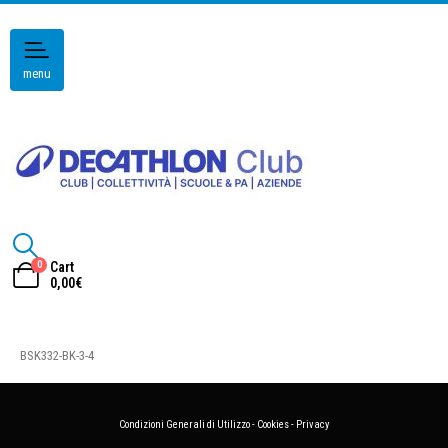
menu
0
Cart
0,00
€
BSK332-BK-3-4
Condizioni Generali di Utilizzo
-
Cookies
-
Privacy