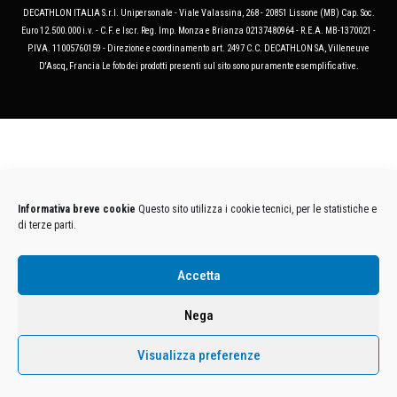
DECATHLON ITALIA S.r.l. Unipersonale - Viale Valassina, 268 - 20851 Lissone (MB) Cap. Soc.
Euro 12.500.000 i.v. - C.F. e Iscr. Reg. Imp. Monza e Brianza 02137480964 - R.E.A. MB-1370021 -
P.IVA. 11005760159 - Direzione e coordinamento art. 2497 C.C. DECATHLON SA, Villeneuve
D'Ascq, Francia Le foto dei prodotti presenti sul sito sono puramente esemplificative.
Informativa breve cookie
Questo sito utilizza i cookie tecnici, per le statistiche e
di terze parti.
Accetta
Nega
Visualizza preferenze