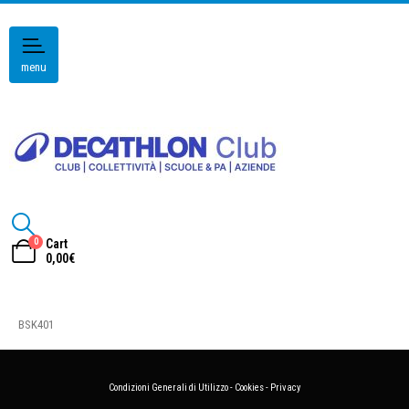
menu
0
Cart
0,00
€
BSK401
Condizioni Generali di Utilizzo
-
Cookies
-
Privacy