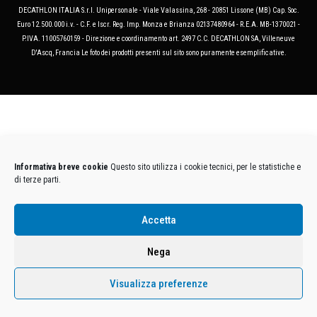
DECATHLON ITALIA S.r.l. Unipersonale - Viale Valassina, 268 - 20851 Lissone (MB) Cap. Soc.
Euro 12.500.000 i.v. - C.F. e Iscr. Reg. Imp. Monza e Brianza 02137480964 - R.E.A. MB-1370021 -
P.IVA. 11005760159 - Direzione e coordinamento art. 2497 C.C. DECATHLON SA, Villeneuve
D'Ascq, Francia Le foto dei prodotti presenti sul sito sono puramente esemplificative.
Informativa breve cookie
Questo sito utilizza i cookie tecnici, per le statistiche e
di terze parti.
Accetta
Nega
Visualizza preferenze