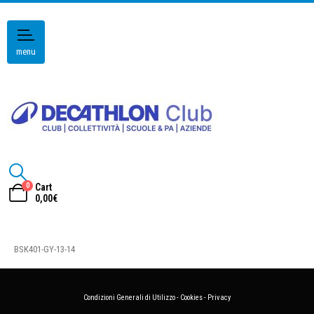
menu
0
Cart
0,00
€
BSK401-GY-13-14
Condizioni Generali di Utilizzo
-
Cookies
-
Privacy