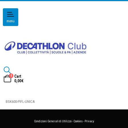
menu
0
Cart
0,00
€
BSK600-PIFL-UNICA
Condizioni Generali di Utilizzo
-
Cookies
-
Privacy