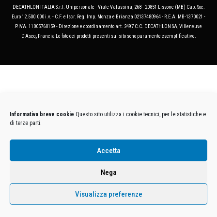
DECATHLON ITALIA S.r.l. Unipersonale - Viale Valassina, 268 - 20851 Lissone (MB) Cap. Soc.
Euro 12.500.000 i.v. - C.F. e Iscr. Reg. Imp. Monza e Brianza 02137480964 - R.E.A. MB-1370021 -
P.IVA. 11005760159 - Direzione e coordinamento art. 2497 C.C. DECATHLON SA, Villeneuve
D'Ascq, Francia Le foto dei prodotti presenti sul sito sono puramente esemplificative.
Informativa breve cookie
Questo sito utilizza i cookie tecnici, per le statistiche e
di terze parti.
Accetta
Nega
Visualizza preferenze