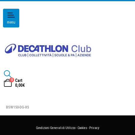
menu
0
Cart
0,00
€
BSW150-DG-XS
Condizioni Generali di Utilizzo
-
Cookies
-
Privacy