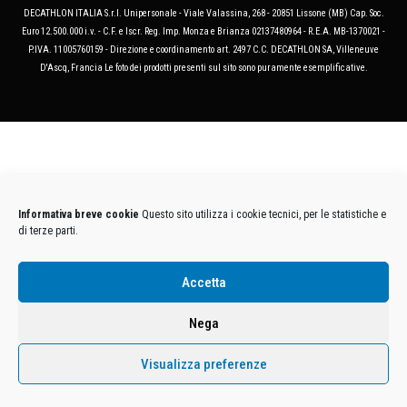
DECATHLON ITALIA S.r.l. Unipersonale - Viale Valassina, 268 - 20851 Lissone (MB) Cap. Soc.
Euro 12.500.000 i.v. - C.F. e Iscr. Reg. Imp. Monza e Brianza 02137480964 - R.E.A. MB-1370021 -
P.IVA. 11005760159 - Direzione e coordinamento art. 2497 C.C. DECATHLON SA, Villeneuve
D'Ascq, Francia Le foto dei prodotti presenti sul sito sono puramente esemplificative.
Informativa breve cookie
Questo sito utilizza i cookie tecnici, per le statistiche e
di terze parti.
Accetta
Nega
Visualizza preferenze