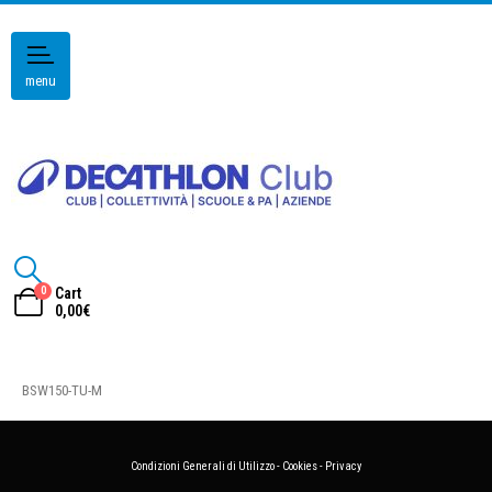
menu
0
Cart
0,00
€
BSW150-TU-M
Condizioni Generali di Utilizzo
-
Cookies
-
Privacy