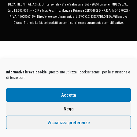
DECATHLON ITALIA S.r.l. Unipersonale - Viale Valassina, 268 - 20851 Lissone (MB) Cap. Soc.
Euro 12.500.000 i.v. - C.F. e Iscr. Reg. Imp. Monza e Brianza 02137480964 - R.E.A. MB-1370021 -
P.IVA. 11005760159 - Direzione e coordinamento art. 2497 C.C. DECATHLON SA, Villeneuve
D'Ascq, Francia Le foto dei prodotti presenti sul sito sono puramente esemplificative.
Informativa breve cookie
Questo sito utilizza i cookie tecnici, per le statistiche e
di terze parti.
Accetta
Nega
Visualizza preferenze