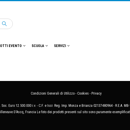
OTTI EVENTO
SCUOLA
SERVIZI
Condizioni Generali di Utilizzo
-
Cookies
-
Privacy
 Soc. Euro 12.500.000 i.v. - C.F. e Iscr. Reg. Imp. Monza e Brianza 02137480964 - R.E.A. 
illeneuve D'Ascq, Francia Le foto dei prodotti presenti sul sito sono puramente esemplificat