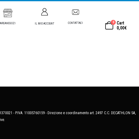
0
Cart
CONTATTACI
AREANEGOZI
IL MIO ACCOUNT
0,00
€
MB-1370021 - P.IVA. 11005760159 - Direzione e coordinamento art. 2497 C.C. DECATHLON SA,
ive.