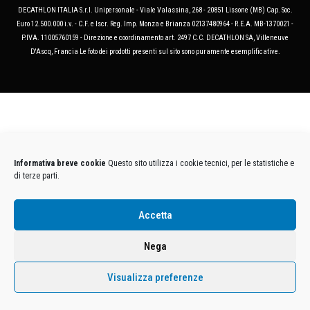
DECATHLON ITALIA S.r.l. Unipersonale - Viale Valassina, 268 - 20851 Lissone (MB) Cap. Soc.
Euro 12.500.000 i.v. - C.F. e Iscr. Reg. Imp. Monza e Brianza 02137480964 - R.E.A. MB-1370021 -
P.IVA. 11005760159 - Direzione e coordinamento art. 2497 C.C. DECATHLON SA, Villeneuve
D'Ascq, Francia Le foto dei prodotti presenti sul sito sono puramente esemplificative.
Informativa breve cookie
Questo sito utilizza i cookie tecnici, per le statistiche e
di terze parti.
Accetta
Nega
Visualizza preferenze