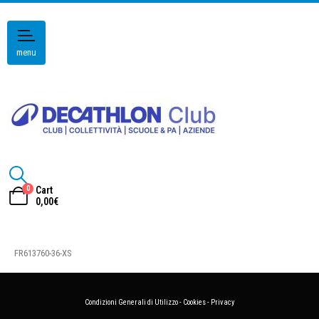
menu
0
Cart
0,00
€
FR613760-36-XS
Condizioni Generali di Utilizzo
-
Cookies
-
Privacy