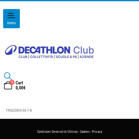
menu
0
Cart
0,00
€
FR620430-36-7-8
Condizioni Generali di Utilizzo
-
Cookies
-
Privacy