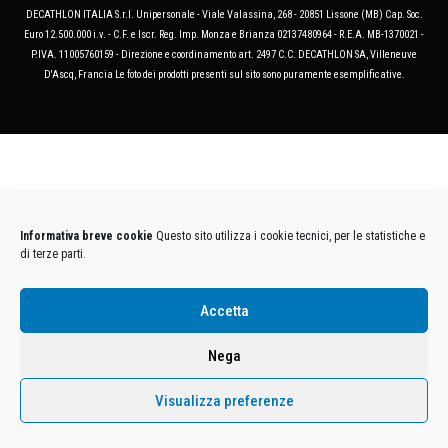
DECATHLON ITALIA S.r.l. Unipersonale - Viale Valassina, 268 - 20851 Lissone (MB) Cap. Soc.
Euro 12.500.000 i.v. - C.F. e Iscr. Reg. Imp. Monza e Brianza 02137480964 - R.E.A. MB-1370021 -
P.IVA. 11005760159 - Direzione e coordinamento art. 2497 C.C. DECATHLON SA, Villeneuve
D'Ascq, Francia Le foto dei prodotti presenti sul sito sono puramente esemplificative.
Informativa breve cookie
Questo sito utilizza i cookie tecnici, per le statistiche e
di terze parti.
Accetta
Nega
Visualizza preferenze