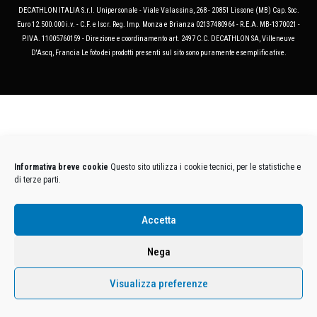
DECATHLON ITALIA S.r.l. Unipersonale - Viale Valassina, 268 - 20851 Lissone (MB) Cap. Soc.
Euro 12.500.000 i.v. - C.F. e Iscr. Reg. Imp. Monza e Brianza 02137480964 - R.E.A. MB-1370021 -
P.IVA. 11005760159 - Direzione e coordinamento art. 2497 C.C. DECATHLON SA, Villeneuve
D'Ascq, Francia Le foto dei prodotti presenti sul sito sono puramente esemplificative.
Informativa breve cookie
Questo sito utilizza i cookie tecnici, per le statistiche e
di terze parti.
Accetta
Nega
Visualizza preferenze