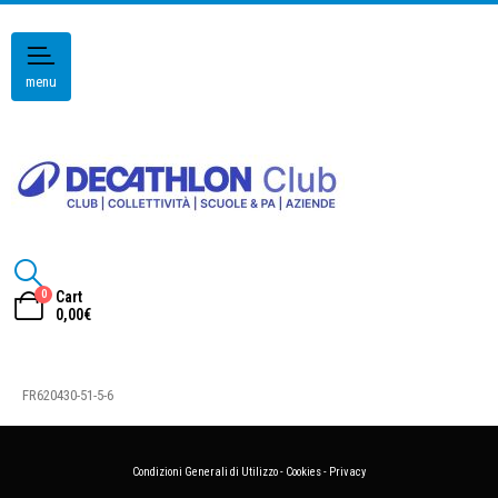
menu
0
Cart
0,00
€
FR620430-51-5-6
Condizioni Generali di Utilizzo
-
Cookies
-
Privacy