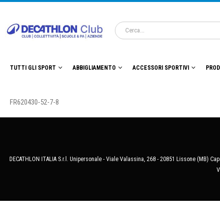
TUTTI GLI SPORT
ABBIGLIAMENTO
ACCESSORI SPORTIVI
PROD
FR620430-52-7-8
DECATHLON ITALIA S.r.l. Unipersonale - Viale Valassina, 268 - 20851 Lissone (MB) Cap.
V