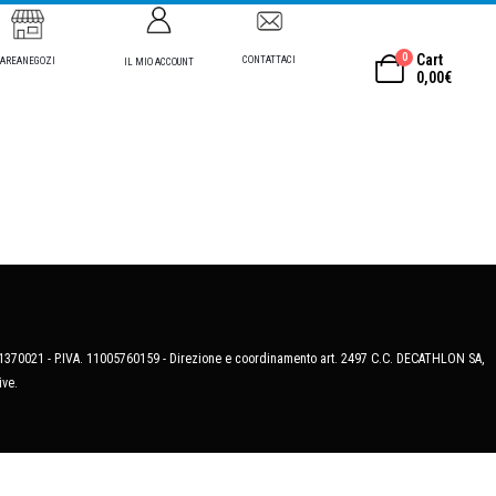
0
Cart
CONTATTACI
AREANEGOZI
IL MIO ACCOUNT
0,00
€
MB-1370021 - P.IVA. 11005760159 - Direzione e coordinamento art. 2497 C.C. DECATHLON SA,
ive.