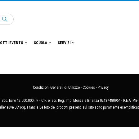
OTTI EVENTO
SCUOLA
SERVIZI
Condizioni Generali di Utilizzo
-
Cookies
-
Privacy
 Soc. Euro 12.500.000 i.v. - C.F. e Iscr. Reg. Imp. Monza e Brianza 02137480964 - R.E.A. 
illeneuve D'Ascq, Francia Le foto dei prodotti presenti sul sito sono puramente esemplificat