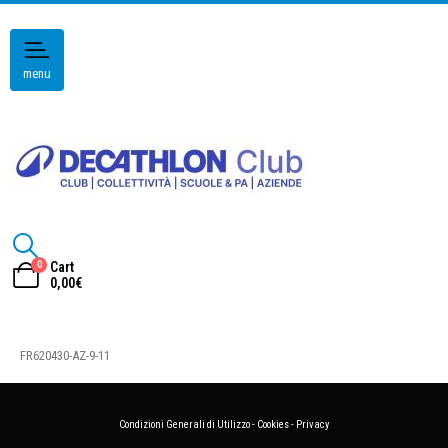
menu
0
Cart
0,00
€
FR620430-AZ-9-11
Condizioni Generali di Utilizzo
-
Cookies
-
Privacy