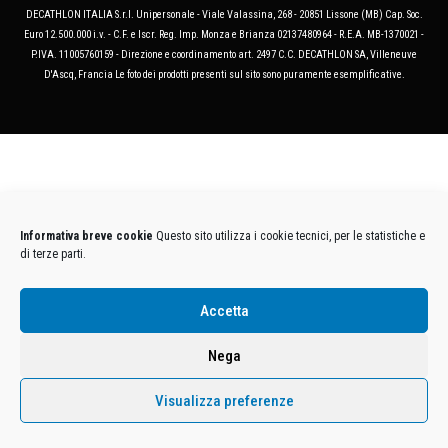
DECATHLON ITALIA S.r.l. Unipersonale - Viale Valassina, 268 - 20851 Lissone (MB) Cap. Soc.
Euro 12.500.000 i.v. - C.F. e Iscr. Reg. Imp. Monza e Brianza 02137480964 - R.E.A. MB-1370021 -
P.IVA. 11005760159 - Direzione e coordinamento art. 2497 C.C. DECATHLON SA, Villeneuve
D'Ascq, Francia Le foto dei prodotti presenti sul sito sono puramente esemplificative.
Informativa breve cookie
Questo sito utilizza i cookie tecnici, per le statistiche e
di terze parti.
Accetta
Nega
Visualizza preferenze