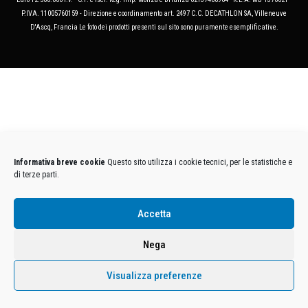
P.IVA. 11005760159 - Direzione e coordinamento art. 2497 C.C. DECATHLON SA, Villeneuve
D'Ascq, Francia Le foto dei prodotti presenti sul sito sono puramente esemplificative.
Informativa breve cookie
Questo sito utilizza i cookie tecnici, per le statistiche e
di terze parti.
Accetta
Nega
Visualizza preferenze