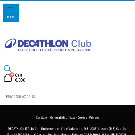
menu
0
Cart
0,00
€
FR620430-AZ-12-13
Condizioni Generali di Utilizzo
-
Cookies
-
Privacy
DECATHLON ITALIA S.r.l. Unipersonale - Viale Valassina, 268 - 20851 Lissone (MB) Cap. Soc.
Euro 12.500.000 i.v. - C.F. e Iscr. Reg. Imp. Monza e Brianza 02137480964 - R.E.A. MB-1370021 -