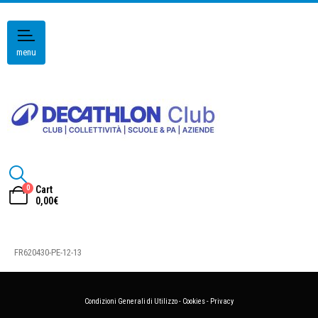
menu
0
Cart
0,00
€
FR620430-PE-12-13
Condizioni Generali di Utilizzo
-
Cookies
-
Privacy