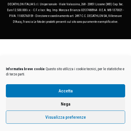
DECATHLON ITALIA S.r.l. Unipersonale - Viale Valassina, 268 - 20851 Lissone (MB) Cap. Soc.
Euro 12.500.000 i.v. - C.F. e Iscr. Reg. Imp. Monza e Brianza 02137480964 - R.E.A. MB-1370021 -
P.IVA. 11005760159 - Direzione e coordinamento art. 2497 C.C. DECATHLON SA, Villeneuve
D'Ascq, Francia Le foto dei prodotti presenti sul sito sono puramente esemplificative.
Informativa breve cookie
Questo sito utilizza i cookie tecnici, per le statistiche e
di terze parti.
Accetta
Nega
Visualizza preferenze