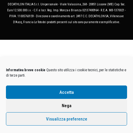
DECATHLON ITALIA S.r.l. Unipersonale - Viale Valassina, 268 - 20851 Lissone (MB) Cap. Soc.
Euro 12.500.000 i.v. - C.F. e Iscr. Reg. Imp. Monza e Brianza 02137480964 - R.E.A. MB-1370021 -
P.IVA. 11005760159 - Direzione e coordinamento art. 2497 C.C. DECATHLON SA, Villeneuve
D'Ascq, Francia Le foto dei prodotti presenti sul sito sono puramente esemplificative.
Informativa breve cookie
Questo sito utilizza i cookie tecnici, per le statistiche e
di terze parti.
Accetta
Nega
Visualizza preferenze