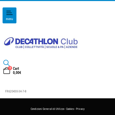
menu
0
Cart
0,00
€
FR620430-34-7-8
Condizioni Generali di Utilizzo
-
Cookies
-
Privacy