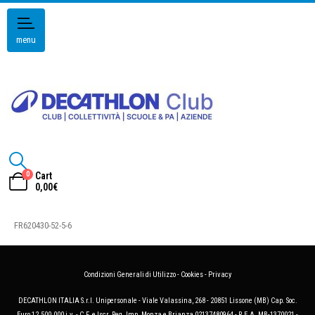
menu
0
Cart
0,00
€
FR620430-52-5-6
Condizioni Generali di Utilizzo
-
Cookies
-
Privacy
DECATHLON ITALIA S.r.l. Unipersonale - Viale Valassina, 268 - 20851 Lissone (MB) Cap. Soc.
Euro 12.500.000 i.v. - C.F. e Iscr. Reg. Imp. Monza e Brianza 02137480964 - R.E.A. MB-1370021 -