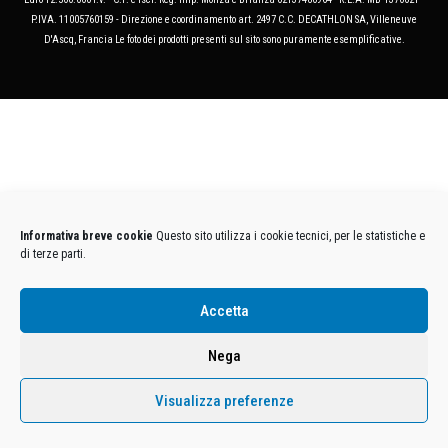
P.IVA. 11005760159 - Direzione e coordinamento art. 2497 C.C. DECATHLON SA, Villeneuve
D'Ascq, Francia Le foto dei prodotti presenti sul sito sono puramente esemplificative.
Informativa breve cookie
Questo sito utilizza i cookie tecnici, per le statistiche e
di terze parti.
Accetta
Nega
Visualizza preferenze