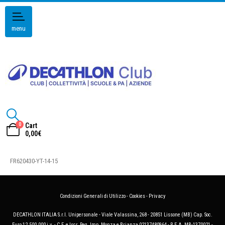
menu
0
Cart
0,00
€
FR620430-YT-14-15
Condizioni Generali di Utilizzo
-
Cookies
-
Privacy
DECATHLON ITALIA S.r.l. Unipersonale - Viale Valassina, 268 - 20851 Lissone (MB) Cap. Soc.
Euro 12.500.000 i.v. - C.F. e Iscr. Reg. Imp. Monza e Brianza 02137480964 - R.E.A. MB-1370021 -