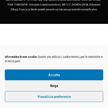
P.IVA. 11005760159 - Direzione e coordinamento art. 2497 C.C. DECATHLON SA, Villeneuve
D'Ascq, Francia Le foto dei prodotti presenti sul sito sono puramente esemplificative.
Informativa breve cookie
Questo sito utilizza i cookie tecnici, per le statistiche e
di terze parti.
Accetta
Nega
Visualizza preferenze