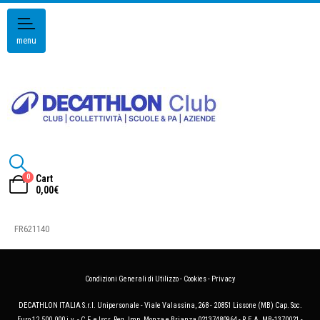
menu
0
Cart
0,00
€
FR621140
Condizioni Generali di Utilizzo
-
Cookies
-
Privacy
DECATHLON ITALIA S.r.l. Unipersonale - Viale Valassina, 268 - 20851 Lissone (MB) Cap. Soc.
Euro 12.500.000 i.v. - C.F. e Iscr. Reg. Imp. Monza e Brianza 02137480964 - R.E.A. MB-1370021 -