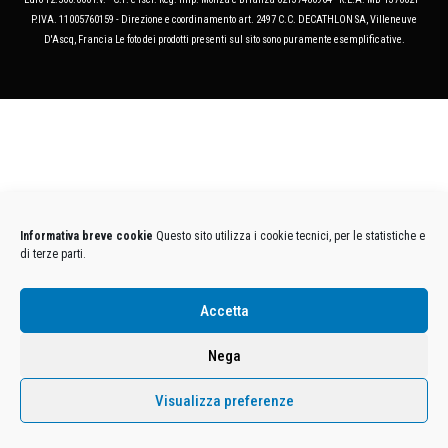
P.IVA. 11005760159 - Direzione e coordinamento art. 2497 C.C. DECATHLON SA, Villeneuve
D'Ascq, Francia Le foto dei prodotti presenti sul sito sono puramente esemplificative.
Informativa breve cookie
Questo sito utilizza i cookie tecnici, per le statistiche e
di terze parti.
Accetta
Nega
Visualizza preferenze