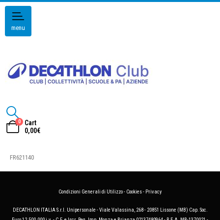
menu
0
Cart
0,00
€
FR621140
Condizioni Generali di Utilizzo
-
Cookies
-
Privacy
DECATHLON ITALIA S.r.l. Unipersonale - Viale Valassina, 268 - 20851 Lissone (MB) Cap. Soc.
Euro 12.500.000 i.v. - C.F. e Iscr. Reg. Imp. Monza e Brianza 02137480964 - R.E.A. MB-1370021 -