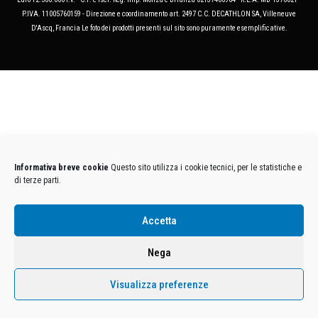
P.IVA. 11005760159 - Direzione e coordinamento art. 2497 C.C. DECATHLON SA, Villeneuve
D'Ascq, Francia Le foto dei prodotti presenti sul sito sono puramente esemplificative.
Informativa breve cookie
Questo sito utilizza i cookie tecnici, per le statistiche e
di terze parti.
Accetta
Nega
Visualizza preferenze