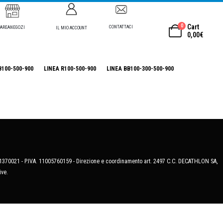
0
Cart
CONTATTACI
AREANEGOZI
IL MIO ACCOUNT
0,00
€
B100-500-900
LINEA R100-500-900
LINEA BB100-300-500-900
MB-1370021 - P.IVA. 11005760159 - Direzione e coordinamento art. 2497 C.C. DECATHLON SA,
ive.