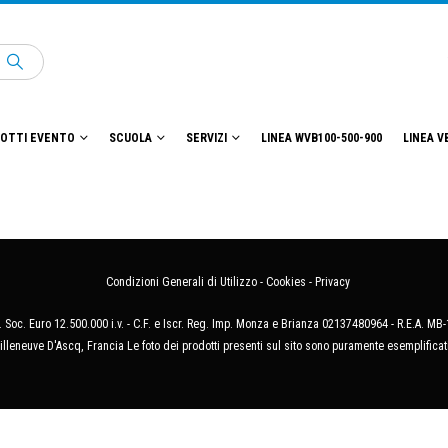
OTTI EVENTO
SCUOLA
SERVIZI
LINEA WVB100-500-900
LINEA V
Condizioni Generali di Utilizzo
-
Cookies
-
Privacy
 Soc. Euro 12.500.000 i.v. - C.F. e Iscr. Reg. Imp. Monza e Brianza 02137480964 - R.E.A. 
illeneuve D'Ascq, Francia Le foto dei prodotti presenti sul sito sono puramente esemplificat