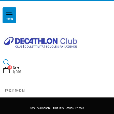
menu
0
Cart
0,00
€
FR621140-40-M
Condizioni Generali di Utilizzo
-
Cookies
-
Privacy