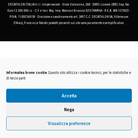
DECATHLON ITALIA S.r.l. Unipersonale - Viale Valassina, 268 - 20851 Lissone (MB) Cap. Soc.
Euro 12.500.000 i.v. - C.F. e Iscr. Reg. Imp. Monza e Brianza 02137480964 - R.E.A. MB-1370021 -
P.IVA. 11005760159 - Direzione e coordinamento art. 2497 C.C. DECATHLON SA, Villeneuve
D'Ascq, Francia Le foto dei prodotti presenti sul sito sono puramente esemplificative.
Informativa breve cookie
Questo sito utilizza i cookie tecnici, per le statistiche e
di terze parti.
Accetta
Nega
Visualizza preferenze