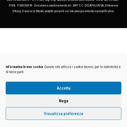
P.IVA. 11005760159 - Direzione e coordinamento art. 2497 C.C. DECATHLON SA, Villeneuve
D'Ascq, Francia Le foto dei prodotti presenti sul sito sono puramente esemplificative.
Informativa breve cookie
Questo sito utilizza i cookie tecnici, per le statistiche e
di terze parti.
Accetta
Nega
Visualizza preferenze