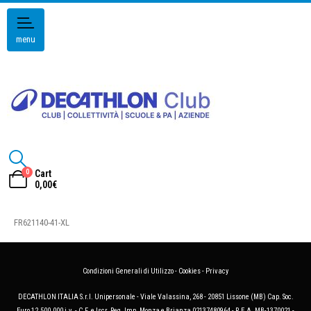
menu
0
Cart
0,00
€
FR621140-41-XL
Condizioni Generali di Utilizzo
-
Cookies
-
Privacy
DECATHLON ITALIA S.r.l. Unipersonale - Viale Valassina, 268 - 20851 Lissone (MB) Cap. Soc.
Euro 12.500.000 i.v. - C.F. e Iscr. Reg. Imp. Monza e Brianza 02137480964 - R.E.A. MB-1370021 -