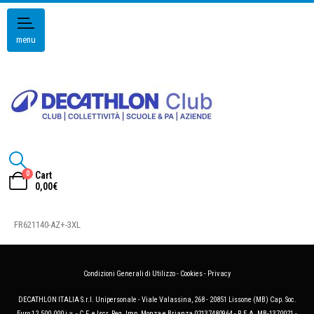
menu
0
Cart
0,00
€
FR621140-AZ+-3XL
Condizioni Generali di Utilizzo
-
Cookies
-
Privacy
DECATHLON ITALIA S.r.l. Unipersonale - Viale Valassina, 268 - 20851 Lissone (MB) Cap. Soc.
Euro 12.500.000 i.v. - C.F. e Iscr. Reg. Imp. Monza e Brianza 02137480964 - R.E.A. MB-1370021 -