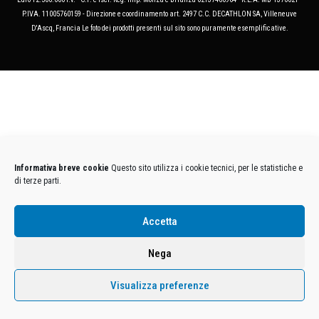
P.IVA. 11005760159 - Direzione e coordinamento art. 2497 C.C. DECATHLON SA, Villeneuve
D'Ascq, Francia Le foto dei prodotti presenti sul sito sono puramente esemplificative.
Informativa breve cookie
Questo sito utilizza i cookie tecnici, per le statistiche e
di terze parti.
Accetta
Nega
Visualizza preferenze