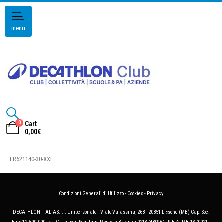
menu
0
Cart
0,00
€
FR621140-30-XXL
Condizioni Generali di Utilizzo
-
Cookies
-
Privacy
DECATHLON ITALIA S.r.l. Unipersonale - Viale Valassina, 268 - 20851 Lissone (MB) Cap. Soc.
Euro 12.500.000 i.v. - C.F. e Iscr. Reg. Imp. Monza e Brianza 02137480964 - R.E.A. MB-1370021 -