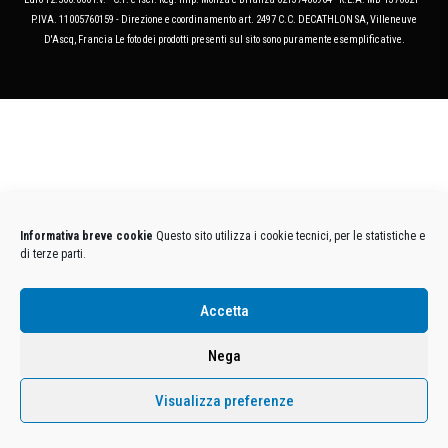
P.IVA. 11005760159 - Direzione e coordinamento art. 2497 C.C. DECATHLON SA, Villeneuve
D'Ascq, Francia Le foto dei prodotti presenti sul sito sono puramente esemplificative.
Informativa breve cookie
Questo sito utilizza i cookie tecnici, per le statistiche e
di terze parti.
Accetta
Nega
Visualizza preferenze