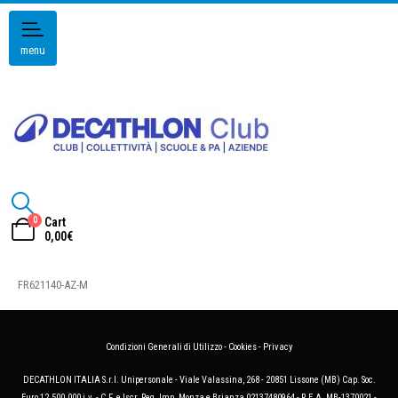
menu
0
Cart
0,00
€
FR621140-AZ-M
Condizioni Generali di Utilizzo
-
Cookies
-
Privacy
DECATHLON ITALIA S.r.l. Unipersonale - Viale Valassina, 268 - 20851 Lissone (MB) Cap. Soc.
Euro 12.500.000 i.v. - C.F. e Iscr. Reg. Imp. Monza e Brianza 02137480964 - R.E.A. MB-1370021 -