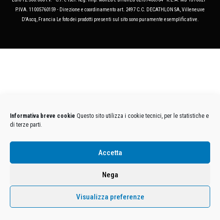
P.IVA. 11005760159 - Direzione e coordinamento art. 2497 C.C. DECATHLON SA, Villeneuve
D'Ascq, Francia Le foto dei prodotti presenti sul sito sono puramente esemplificative.
Informativa breve cookie
Questo sito utilizza i cookie tecnici, per le statistiche e
di terze parti.
Accetta
Nega
Visualizza preferenze