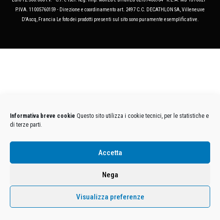
P.IVA. 11005760159 - Direzione e coordinamento art. 2497 C.C. DECATHLON SA, Villeneuve
D'Ascq, Francia Le foto dei prodotti presenti sul sito sono puramente esemplificative.
Informativa breve cookie
Questo sito utilizza i cookie tecnici, per le statistiche e
di terze parti.
Accetta
Nega
Visualizza preferenze