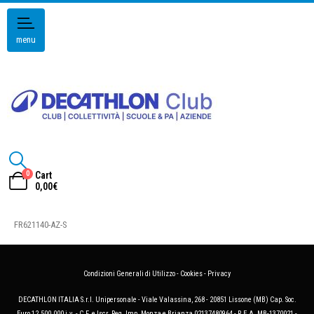
menu
0
Cart
0,00
€
FR621140-AZ-S
Condizioni Generali di Utilizzo
-
Cookies
-
Privacy
DECATHLON ITALIA S.r.l. Unipersonale - Viale Valassina, 268 - 20851 Lissone (MB) Cap. Soc.
Euro 12.500.000 i.v. - C.F. e Iscr. Reg. Imp. Monza e Brianza 02137480964 - R.E.A. MB-1370021 -