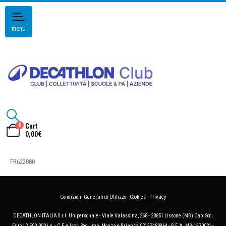
menu
0
Cart
0,00
€
FR622080
Condizioni Generali di Utilizzo
-
Cookies
-
Privacy
DECATHLON ITALIA S.r.l. Unipersonale - Viale Valassina, 268 - 20851 Lissone (MB) Cap. Soc.
Euro 12.500.000 i.v. - C.F. e Iscr. Reg. Imp. Monza e Brianza 02137480964 - R.E.A. MB-1370021 -