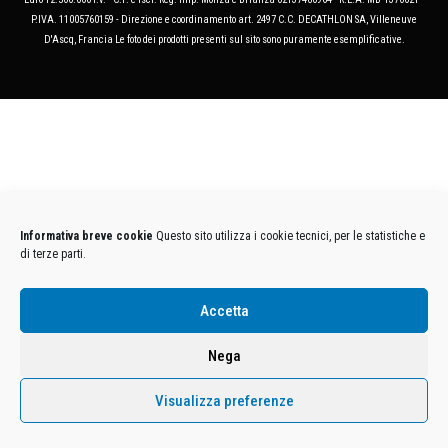
P.IVA. 11005760159 - Direzione e coordinamento art. 2497 C.C. DECATHLON SA, Villeneuve
D'Ascq, Francia Le foto dei prodotti presenti sul sito sono puramente esemplificative.
Informativa breve cookie
Questo sito utilizza i cookie tecnici, per le statistiche e
di terze parti.
Accetta
Nega
Visualizza preferenze