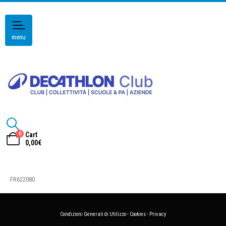
menu
0
Cart
0,00
€
FR622080
Condizioni Generali di Utilizzo
-
Cookies
-
Privacy