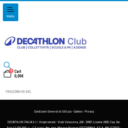
menu
0
Cart
0,00
€
FR622080-HD-XXL
Condizioni Generali di Utilizzo
-
Cookies
-
Privacy
DECATHLON ITALIA S.r.l. Unipersonale - Viale Valassina, 268 - 20851 Lissone (MB) Cap. Soc.
Euro 12.500.000 i.v. - C.F. e Iscr. Reg. Imp. Monza e Brianza 02137480964 - R.E.A. MB-1370021 -