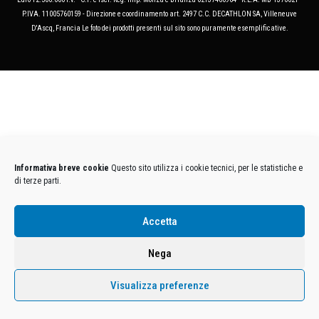
P.IVA. 11005760159 - Direzione e coordinamento art. 2497 C.C. DECATHLON SA, Villeneuve
D'Ascq, Francia Le foto dei prodotti presenti sul sito sono puramente esemplificative.
Informativa breve cookie
Questo sito utilizza i cookie tecnici, per le statistiche e
di terze parti.
Accetta
Nega
Visualizza preferenze