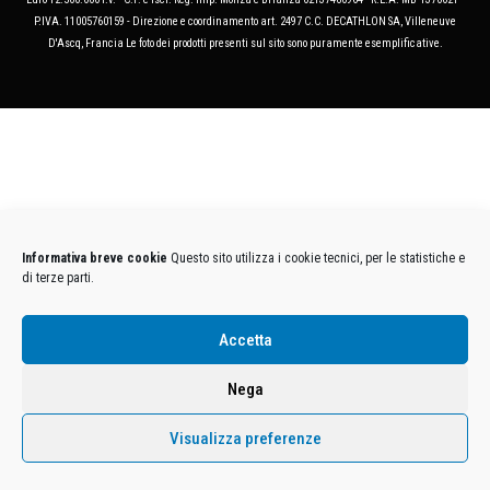
P.IVA. 11005760159 - Direzione e coordinamento art. 2497 C.C. DECATHLON SA, Villeneuve
D'Ascq, Francia Le foto dei prodotti presenti sul sito sono puramente esemplificative.
Informativa breve cookie
Questo sito utilizza i cookie tecnici, per le statistiche e
di terze parti.
Accetta
Nega
Visualizza preferenze