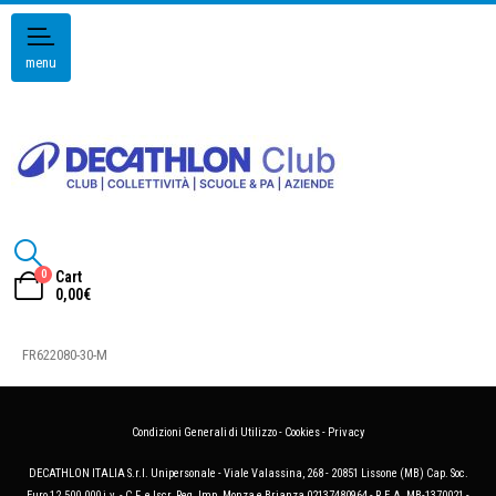
menu
0
Cart
0,00
€
FR622080-30-M
Condizioni Generali di Utilizzo
-
Cookies
-
Privacy
DECATHLON ITALIA S.r.l. Unipersonale - Viale Valassina, 268 - 20851 Lissone (MB) Cap. Soc.
Euro 12.500.000 i.v. - C.F. e Iscr. Reg. Imp. Monza e Brianza 02137480964 - R.E.A. MB-1370021 -