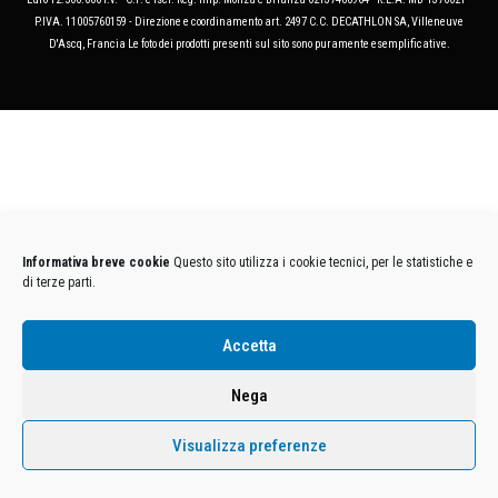
P.IVA. 11005760159 - Direzione e coordinamento art. 2497 C.C. DECATHLON SA, Villeneuve
D'Ascq, Francia Le foto dei prodotti presenti sul sito sono puramente esemplificative.
Informativa breve cookie
Questo sito utilizza i cookie tecnici, per le statistiche e
di terze parti.
Accetta
Nega
Visualizza preferenze