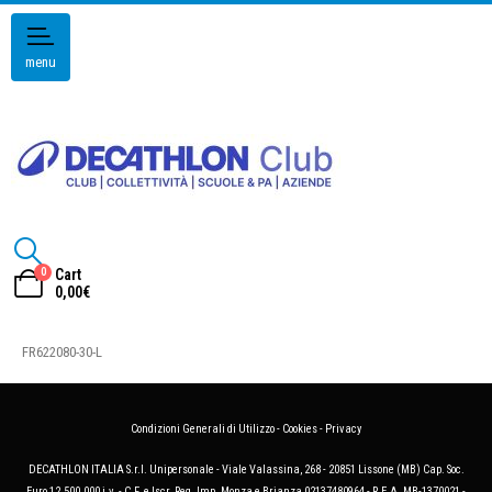
menu
0
Cart
0,00
€
FR622080-30-L
Condizioni Generali di Utilizzo
-
Cookies
-
Privacy
DECATHLON ITALIA S.r.l. Unipersonale - Viale Valassina, 268 - 20851 Lissone (MB) Cap. Soc.
Euro 12.500.000 i.v. - C.F. e Iscr. Reg. Imp. Monza e Brianza 02137480964 - R.E.A. MB-1370021 -