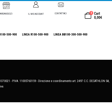
0
Cart
CONTATTACI
AREANEGOZI
IL MIO ACCOUNT
0,00
€
B100-500-900
LINEA R100-500-900
LINEA BB100-300-500-900
MB-1370021 - P.IVA. 11005760159 - Direzione e coordinamento art. 2497 C.C. DECATHLON SA,
ive.