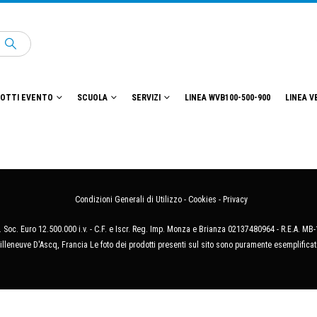
OTTI EVENTO
SCUOLA
SERVIZI
LINEA WVB100-500-900
LINEA V
Condizioni Generali di Utilizzo
-
Cookies
-
Privacy
 Soc. Euro 12.500.000 i.v. - C.F. e Iscr. Reg. Imp. Monza e Brianza 02137480964 - R.E.A. 
illeneuve D'Ascq, Francia Le foto dei prodotti presenti sul sito sono puramente esemplificat