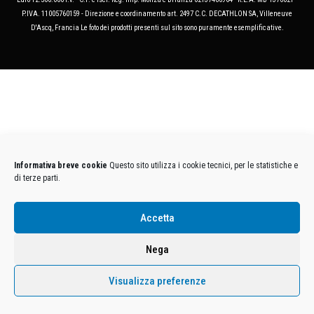
P.IVA. 11005760159 - Direzione e coordinamento art. 2497 C.C. DECATHLON SA, Villeneuve
D'Ascq, Francia Le foto dei prodotti presenti sul sito sono puramente esemplificative.
Informativa breve cookie
Questo sito utilizza i cookie tecnici, per le statistiche e
di terze parti.
Accetta
Nega
Visualizza preferenze