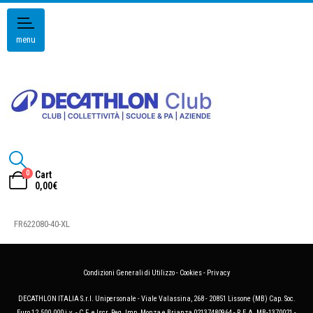
menu
0
Cart
0,00
€
FR622080-40-XL
Condizioni Generali di Utilizzo
-
Cookies
-
Privacy
DECATHLON ITALIA S.r.l. Unipersonale - Viale Valassina, 268 - 20851 Lissone (MB) Cap. Soc.
Euro 12.500.000 i.v. - C.F. e Iscr. Reg. Imp. Monza e Brianza 02137480964 - R.E.A. MB-1370021 -