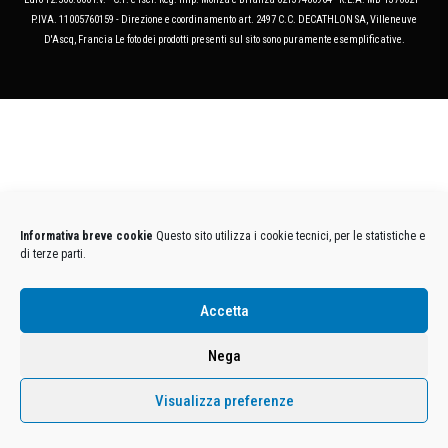
P.IVA. 11005760159 - Direzione e coordinamento art. 2497 C.C. DECATHLON SA, Villeneuve
D'Ascq, Francia Le foto dei prodotti presenti sul sito sono puramente esemplificative.
Informativa breve cookie
Questo sito utilizza i cookie tecnici, per le statistiche e
di terze parti.
Accetta
Nega
Visualizza preferenze