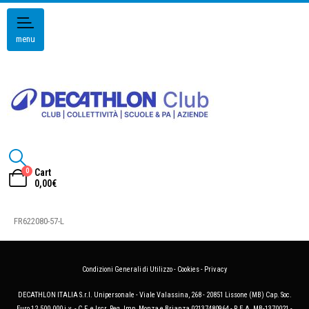
menu
0
Cart
0,00
€
FR622080-57-L
Condizioni Generali di Utilizzo
-
Cookies
-
Privacy
DECATHLON ITALIA S.r.l. Unipersonale - Viale Valassina, 268 - 20851 Lissone (MB) Cap. Soc.
Euro 12.500.000 i.v. - C.F. e Iscr. Reg. Imp. Monza e Brianza 02137480964 - R.E.A. MB-1370021 -