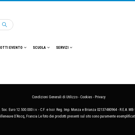
OTTI EVENTO
SCUOLA
SERVIZI
Condizioni Generali di Utilizzo
-
Cookies
-
Privacy
 Soc. Euro 12.500.000 i.v. - C.F. e Iscr. Reg. Imp. Monza e Brianza 02137480964 - R.E.A. 
illeneuve D'Ascq, Francia Le foto dei prodotti presenti sul sito sono puramente esemplificat