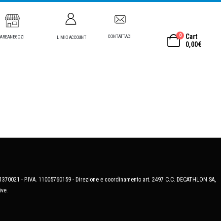
0
Cart
CONTATTACI
AREANEGOZI
IL MIO ACCOUNT
0,00
€
MB-1370021 - P.IVA. 11005760159 - Direzione e coordinamento art. 2497 C.C. DECATHLON SA,
ive.