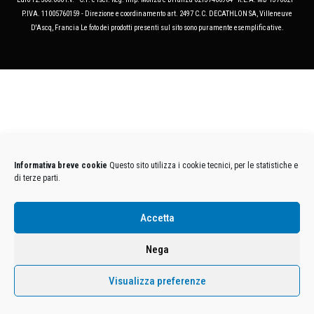
P.IVA. 11005760159 - Direzione e coordinamento art. 2497 C.C. DECATHLON SA, Villeneuve
D'Ascq, Francia Le foto dei prodotti presenti sul sito sono puramente esemplificative.
Informativa breve cookie
Questo sito utilizza i cookie tecnici, per le statistiche e
di terze parti.
Accetta
Nega
Visualizza preferenze