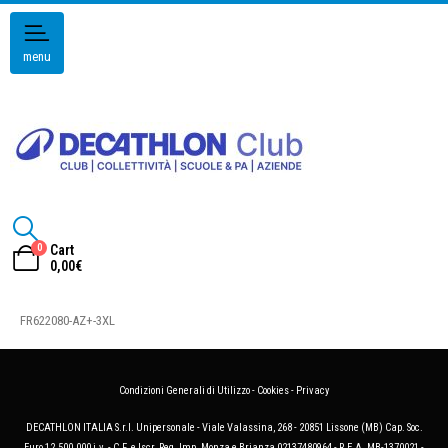
menu
0
Cart
0,00
€
FR622080-AZ+-3XL
Condizioni Generali di Utilizzo
-
Cookies
-
Privacy
DECATHLON ITALIA S.r.l. Unipersonale - Viale Valassina, 268 - 20851 Lissone (MB) Cap. Soc.
Euro 12.500.000 i.v. - C.F. e Iscr. Reg. Imp. Monza e Brianza 02137480964 - R.E.A. MB-1370021 -