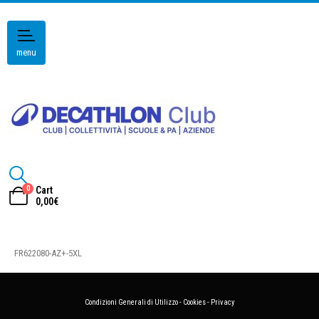
menu
0
Cart
0,00
€
FR622080-AZ+-5XL
Condizioni Generali di Utilizzo
-
Cookies
-
Privacy