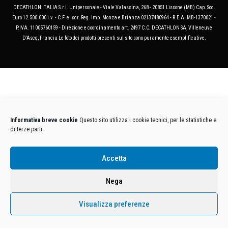
DECATHLON ITALIA S.r.l. Unipersonale - Viale Valassina, 268 - 20851 Lissone (MB) Cap. Soc.
Euro 12.500.000 i.v. - C.F. e Iscr. Reg. Imp. Monza e Brianza 02137480964 - R.E.A. MB-1370021 -
P.IVA. 11005760159 - Direzione e coordinamento art. 2497 C.C. DECATHLON SA, Villeneuve
D'Ascq, Francia Le foto dei prodotti presenti sul sito sono puramente esemplificative.
Informativa breve cookie
Questo sito utilizza i cookie tecnici, per le statistiche e
di terze parti.
Accetta
Nega
Visualizza preferenze