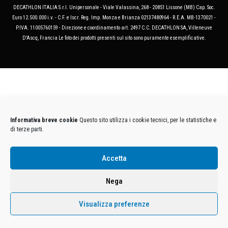
DECATHLON ITALIA S.r.l. Unipersonale - Viale Valassina, 268 - 20851 Lissone (MB) Cap. Soc.
Euro 12.500.000 i.v. - C.F. e Iscr. Reg. Imp. Monza e Brianza 02137480964 - R.E.A. MB-1370021 -
P.IVA. 11005760159 - Direzione e coordinamento art. 2497 C.C. DECATHLON SA, Villeneuve
D'Ascq, Francia Le foto dei prodotti presenti sul sito sono puramente esemplificative.
Informativa breve cookie
Questo sito utilizza i cookie tecnici, per le statistiche e
di terze parti.
Accetta
Nega
Visualizza preferenze