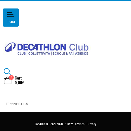
menu
0
Cart
0,00
€
FR622080-GL-S
Condizioni Generali di Utilizzo
-
Cookies
-
Privacy